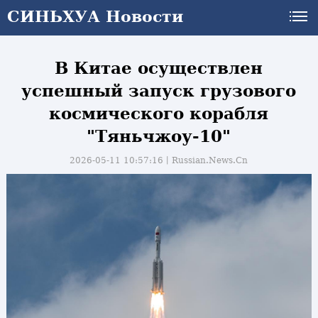
СИНЬХУА Новости
СИНЬХУА Новости
В Китае осуществлен
успешный запуск грузового
космического корабля
"Тяньчжоу-10"
2026-05-11 10:57:16丨
Russian.News.Cn