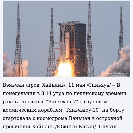
Вэньчан /пров. Хайнань/, 11 мая /Синьхуа/ -- В
понедельник в 8:14 утра по пекинскому времени
ракета-носитель "Чанчжэн-7" с грузовым
космическим кораблем "Тяньчжоу-10" на борту
стартовала с космодрома Вэньчан в островной
провинции Хайнань /Южный Китай/. Спустя